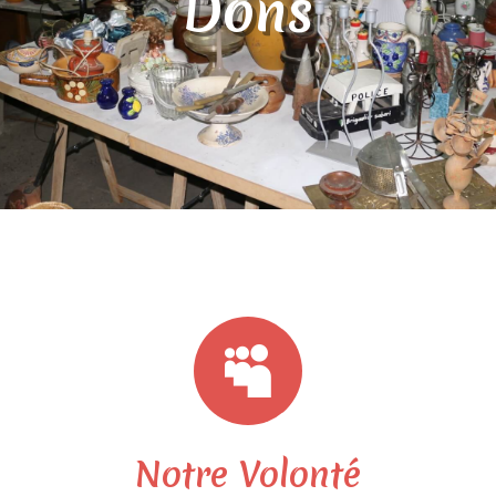
Dons

Notre Volonté